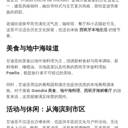
迪亚宫（Palau Ducal de Gandia）是城市最重要的历史遗迹之
一，建筑风格独特，融合哥特式与文艺复兴风格，曾经是波旁家
族的府邸。
老城街道狭窄而充满生活气息，咖啡馆、餐厅和小店随处可见。
这里不仅适合历史文化探索，也适合体验
西班牙本地生活
的慢节
奏。
美食与地中海味道
甘迪亚的美食以地中海料理为主，强调新鲜食材与简单调味。新
鲜海鲜、橄榄油、当地蔬菜以及经典的西班牙米饭料理如
Paella
，都是旅行者不可错过的美味。
同时，甘迪亚周边的葡萄园和酒庄也提供优质的本地葡萄酒体
验。对于搜索
Gandia 美食、地中海料理、西班牙海鲜餐厅
的游
客来说，这里能够满足味蕾的期待。
活动与休闲：从海滨到市区
甘迪亚不仅适合沙滩休闲，也提供丰富的文化与户外活动。无论
是水上运动、帆船、风筝冲浪，还是参观博物馆、艺术展览、城