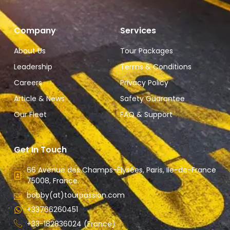
Company
Services
About Us
Tour Packages
Leadership
Terms & Conditions
Careers
Privacy Policy
Article & News
Safety Guarantee
Our Fleet
FAQ & Support
Get In Touch
66 Avenue des Champs-Élysées, Paris, Ile-de-France
75008, France.
bobby(at)tourpassion.com
+33766260451
+33-182836024 (France)