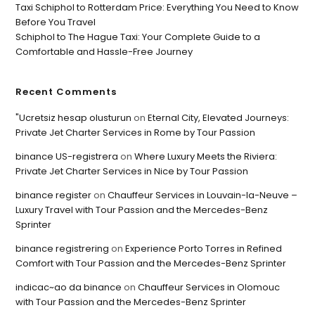
Taxi Schiphol to Rotterdam Price: Everything You Need to Know
Before You Travel
Schiphol to The Hague Taxi: Your Complete Guide to a
Comfortable and Hassle-Free Journey
Recent Comments
"Ucretsiz hesap olusturun
on
Eternal City, Elevated Journeys:
Private Jet Charter Services in Rome by Tour Passion
binance US-registrera
on
Where Luxury Meets the Riviera:
Private Jet Charter Services in Nice by Tour Passion
binance register
on
Chauffeur Services in Louvain-la-Neuve –
Luxury Travel with Tour Passion and the Mercedes-Benz
Sprinter
binance registrering
on
Experience Porto Torres in Refined
Comfort with Tour Passion and the Mercedes-Benz Sprinter
indicac~ao da binance
on
Chauffeur Services in Olomouc
with Tour Passion and the Mercedes-Benz Sprinter