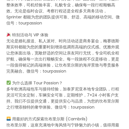
整体效率，司机经验丰富、礼貌专业，确保每一段行程顺畅高
效。无论是临时会议、考察行程还是全程多天商务活动，
Sprinter 都能为您的团队提供可靠、舒适、高端的移动空间。微
信号：tourpassion
特别活动与 VIP 体验
无论是婚礼接送、私人派对、时尚活动还是商务宴会，梅赛德斯·
斯宾特都能为您的重要时刻增添低调而高端的仪式感。优雅外观
让您体面出场，宽敞舒适的空间让亲友同行无忧，专业司机全程
护航，确保每一次出行顺畅安全。每一段旅程不仅是移动，更是
一段值得铭记的高端体验，让坎布里尔斯的海岸景致与尊贵服务
完美融合。微信号：tourpassion
为什么选择 Tour Passion？
多年欧洲高端包车与接待经验，加泰罗尼亚本地专业团队，行程
灵活可完全定制，车辆安全可靠，定期维护，7×24 小时客户支
持。我们不仅提供交通，更提供安心与品质，为您的坎布里尔斯
之行增添独特的奢华体验。微信号：tourpassion
用最好的方式探索坎布里尔斯 (Cambrils)
坎布里尔斯，这座充满地中海风情与宁静魅力的小镇，值得用最