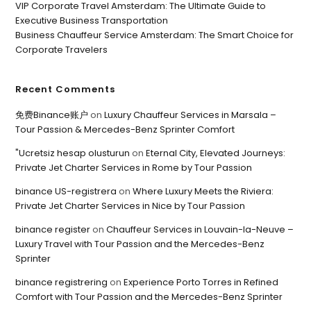
VIP Corporate Travel Amsterdam: The Ultimate Guide to
Executive Business Transportation
Business Chauffeur Service Amsterdam: The Smart Choice for
Corporate Travelers
Recent Comments
免费Binance账户
on
Luxury Chauffeur Services in Marsala –
Tour Passion & Mercedes-Benz Sprinter Comfort
"Ucretsiz hesap olusturun
on
Eternal City, Elevated Journeys:
Private Jet Charter Services in Rome by Tour Passion
binance US-registrera
on
Where Luxury Meets the Riviera:
Private Jet Charter Services in Nice by Tour Passion
binance register
on
Chauffeur Services in Louvain-la-Neuve –
Luxury Travel with Tour Passion and the Mercedes-Benz
Sprinter
binance registrering
on
Experience Porto Torres in Refined
Comfort with Tour Passion and the Mercedes-Benz Sprinter