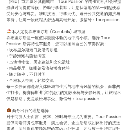
（REU）或西班牙其他城市，Tour Passion 的专业司机都会根据
航班时间提前等候，协助行李装卸，让您从落地的第一刻起便感
受到安心与尊贵。准时接送、行李无忧、避开公共交通的拥挤与
等待，让每一段旅程从舒适与高端开始。微信号：tourpassion
私人定制坎布里尔斯 (Cambrils) 城市游
坎布里尔斯是一座值得慢慢体验的地中海小镇。选择 Tour
Passion 斯宾特包车服务，您可以按照自己的节奏探索：
• 坎布里尔斯港口及沿海步道
• 宁静海滩与隐秘湾区
• 当地博物馆、历史建筑和文化遗址
• 精品餐厅、咖啡馆及海鲜美食体验
• 随走随停，不赶时间
• 全程私人空间，轻松交流
每一次停留都是深入体验城市生活与地中海风情的机会，而非匆
忙打卡。梅赛德斯·斯宾特提供的宽敞座椅与安静环境，让旅程不
仅是移动，更是放松与享受。微信号：tourpassion
商务出行的理想选择
对于商务人士而言，效率、准时与专业尤为重要。Tour Passion
提供高端商务包车服务，满足会议、企业活动或团体出行的接送
需求，同时提供安静私密的车内办公环境。团队统一出行可提升