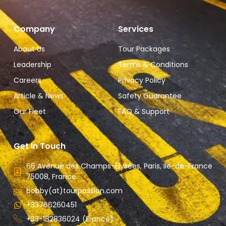
Company
Services
About Us
Tour Packages
Leadership
Terms & Conditions
Careers
Privacy Policy
Article & News
Safety Guarantee
Our Fleet
FAQ & Support
Get In Touch
66 Avenue des Champs-Élysées, Paris, Ile-de-France
75008, France.
bobby(at)tourpassion.com
+33766260451
+33-182836024 (France)