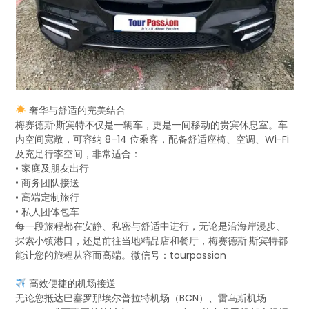
奢华与舒适的完美结合
梅赛德斯·斯宾特不仅是一辆车，更是一间移动的贵宾休息室。车
内空间宽敞，可容纳 8–14 位乘客，配备舒适座椅、空调、Wi-Fi
及充足行李空间，非常适合：
• 家庭及朋友出行
• 商务团队接送
• 高端定制旅行
• 私人团体包车
每一段旅程都在安静、私密与舒适中进行，无论是沿海岸漫步、
探索小镇港口，还是前往当地精品店和餐厅，梅赛德斯·斯宾特都
能让您的旅程从容而高端。微信号：tourpassion
高效便捷的机场接送
无论您抵达巴塞罗那埃尔普拉特机场（BCN）、雷乌斯机场