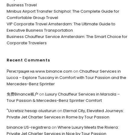
Business Travel
Minibus Airport Transfer Schiphol: The Complete Guide for
Comfortable Group Travel
VIP Corporate Travel Amsterdam: The Ultimate Guide to
Executive Business Transportation
Business Chauffeur Service Amsterdam: The Smart Choice for
Corporate Travelers
Recent Comments
Регистрация на www.binance.com
on
Chauffeur Services in
Lucca – Explore Tuscany in Comfort with Tour Passion and the
Mercedes-Benz Sprinter
免费Binance账户
on
Luxury Chauffeur Services in Marsala –
Tour Passion & Mercedes-Benz Sprinter Comfort
"Ucretsiz hesap olusturun
on
Eternal City, Elevated Journeys:
Private Jet Charter Services in Rome by Tour Passion
binance US-registrera
on
Where Luxury Meets the Riviera:
Private Jet Charter Services in Nice by Tour Passion