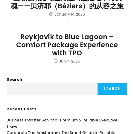
魂——贝济耶（Béziers）的从容之旅
January 14, 2026
Reykjavík to Blue Lagoon –
Comfort Package Experience
with TPO
July 4, 2025
Search
SEARCH
Recent Posts
Business Transfer Schiphol: Premium & Reliable Executive
Travel
Corporate Taxi Amsterdam: The Smart Guide to Reliable