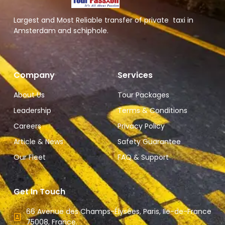
Largest and Most Reliable transfer of private taxi in
Amsterdam and schiphole.
Company
Services
About Us
Tour Packages
Leadership
Terms & Conditions
Careers
Privacy Policy
Article & News
Safety Guarantee
Our Fleet
FAQ & Support
Get In Touch
66 Avenue des Champs-Élysées, Paris, Ile-de-France
75008, France.