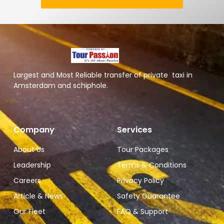
Largest and Most Reliable transfer of private taxi in
Amsterdam and schiphole.
Company
Services
About Us
Tour Packages
Leadership
Terms & Conditions
Careers
Privacy Policy
Article & News
Safety Guarantee
Our Fleet
FAQ & Support