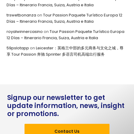
Días – Itinerario Francia, Suiza, Austria e Italia
trswetbonanza
on
Tour Passion Paquete Turístico Europa 12
Días – Itinerario Francia, Suiza, Austria e Italia
royalwinnercasino
on
Tour Passion Paquete Turístico Europa
12 Días – Itinerario Francia, Suiza, Austria e Italia
59pslotapp
on
Leicester：英格兰中部的多元商务与文化之城，尊
享 Tour Passion 奔驰 Sprinter 多语言司机高端出行服务
Signup our newsletter to get
update information, news, insight
or promotions.
Contact Us