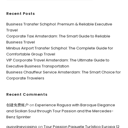
Recent Posts
Business Transfer Schiphol: Premium & Reliable Executive
Travel
Corporate Taxi Amsterdam: The Smart Guide to Reliable
Business Travel
Minibus Airport Transfer Schiphol: The Complete Guide for
Comfortable Group Travel
VIP Corporate Travel Amsterdam: The Ultimate Guide to
Executive Business Transportation
Business Chauffeur Service Amsterdam: The Smart Choice for
Corporate Travelers
Recent Comments
创建免费账户
on
Experience Ragusa with Baroque Elegance
and Sicilian Soul through Tour Passion and the Mercedes-
Benz Sprinter
ausydneycasino
on
Tour Passion Paquete Turístico Europa 12