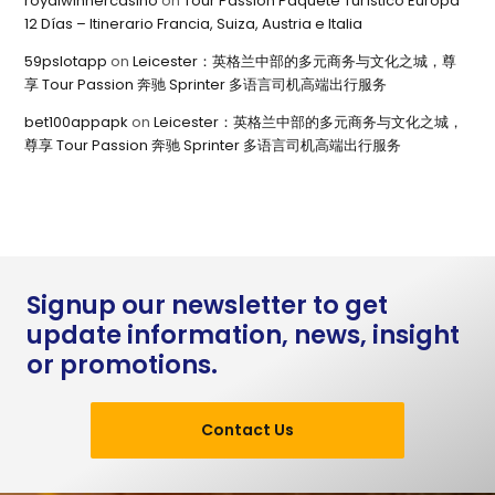
royalwinnercasino
on
Tour Passion Paquete Turístico Europa
12 Días – Itinerario Francia, Suiza, Austria e Italia
59pslotapp
on
Leicester：英格兰中部的多元商务与文化之城，尊
享 Tour Passion 奔驰 Sprinter 多语言司机高端出行服务
bet100appapk
on
Leicester：英格兰中部的多元商务与文化之城，
尊享 Tour Passion 奔驰 Sprinter 多语言司机高端出行服务
Signup our newsletter to get
update information, news, insight
or promotions.
Contact Us