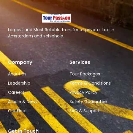
Largest and Most Reliable transfer of private taxi in
Amsterdam and schiphole.
Company
Services
About Us
Tour Packages
Leadership
Terms & Conditions
Careers
Privacy Policy
Article & News
Safety Guarantee
Our Fleet
FAQ & Support
Get In Touch