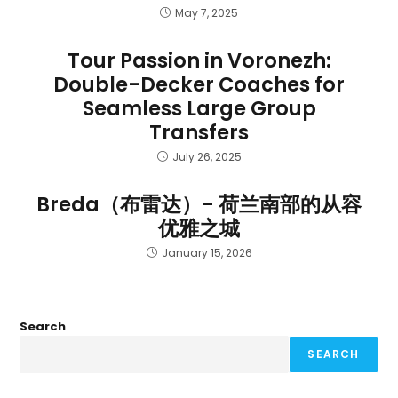
May 7, 2025
Tour Passion in Voronezh:
Double-Decker Coaches for
Seamless Large Group
Transfers
July 26, 2025
Breda（布雷达）- 荷兰南部的从容
优雅之城
January 15, 2026
Search
SEARCH