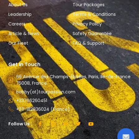
About Us
Tour Packages
Leadership
Terms & Conditions
Careers
Privacy Policy
Article & News
Safety Guarantee
Our Fleet
FAQ & Support
Get In Touch
66 Avenue des Champs-Élysées, Paris, Ile-de-France
75008, France.
bobby(at)tourpassion.com
+33766260451
+33-182836024 (France)
Follow Us :