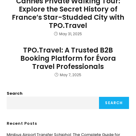
Cannes Private Walking Tour:
Explore the Secret History of
France’s Star-Studded City with
TPO.Travel
May 31, 2025
TPO.Travel: A Trusted B2B
Booking Platform for Évora
Travel Professionals
May 7, 2025
Search
SEARCH
Recent Posts
Minibus Airport Transfer Schiphol: The Complete Guide for