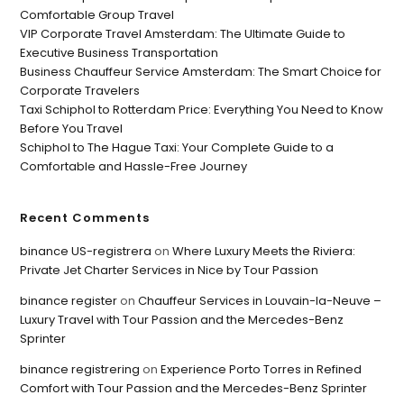
Comfortable Group Travel
VIP Corporate Travel Amsterdam: The Ultimate Guide to
Executive Business Transportation
Business Chauffeur Service Amsterdam: The Smart Choice for
Corporate Travelers
Taxi Schiphol to Rotterdam Price: Everything You Need to Know
Before You Travel
Schiphol to The Hague Taxi: Your Complete Guide to a
Comfortable and Hassle-Free Journey
Recent Comments
binance US-registrera
on
Where Luxury Meets the Riviera:
Private Jet Charter Services in Nice by Tour Passion
binance register
on
Chauffeur Services in Louvain-la-Neuve –
Luxury Travel with Tour Passion and the Mercedes-Benz
Sprinter
binance registrering
on
Experience Porto Torres in Refined
Comfort with Tour Passion and the Mercedes-Benz Sprinter