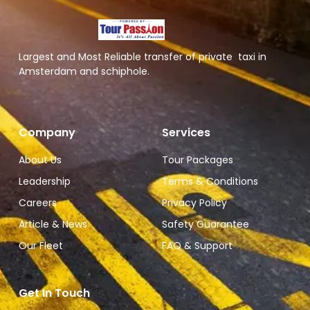
Largest and Most Reliable transfer of private taxi in
Amsterdam and schiphole.
Company
Services
About Us
Tour Packages
Leadership
Terms & Conditions
Careers
Privacy Policy
Article & News
Safety Guarantee
Our Fleet
FAQ & Support
Get In Touch