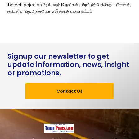
tbajeehibajee
on
டூர் பேஷன் 12 நாட்கள் யூரோப் டூர் பேக்கேஜ் – பிரான்ஸ்,
சுவிட்சர்லாந்து, ஆஸ்திரியா & இத்தாலி பயண திட்டம்
Signup our newsletter to get
update information, news, insight
or promotions.
Contact Us