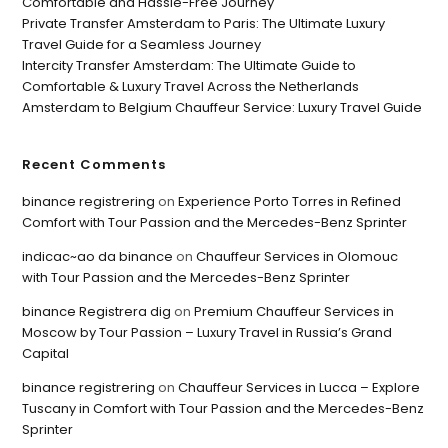
Comfortable and Hassle-Free Journey
Private Transfer Amsterdam to Paris: The Ultimate Luxury
Travel Guide for a Seamless Journey
Intercity Transfer Amsterdam: The Ultimate Guide to
Comfortable & Luxury Travel Across the Netherlands
Amsterdam to Belgium Chauffeur Service: Luxury Travel Guide
Recent Comments
binance registrering
on
Experience Porto Torres in Refined
Comfort with Tour Passion and the Mercedes-Benz Sprinter
indicac~ao da binance
on
Chauffeur Services in Olomouc
with Tour Passion and the Mercedes-Benz Sprinter
binance Registrera dig
on
Premium Chauffeur Services in
Moscow by Tour Passion – Luxury Travel in Russia’s Grand
Capital
binance registrering
on
Chauffeur Services in Lucca – Explore
Tuscany in Comfort with Tour Passion and the Mercedes-Benz
Sprinter