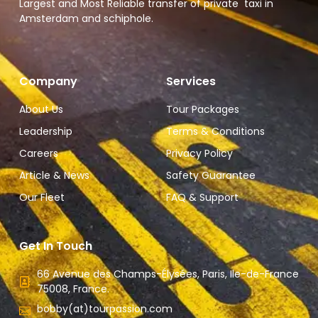
Largest and Most Reliable transfer of private taxi in
Amsterdam and schiphole.
Company
Services
About Us
Tour Packages
Leadership
Terms & Conditions
Careers
Privacy Policy
Article & News
Safety Guarantee
Our Fleet
FAQ & Support
Get In Touch
66 Avenue des Champs-Élysées, Paris, Ile-de-France
75008, France.
bobby(at)tourpassion.com