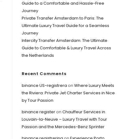
Guide to a Comfortable and Hassle-Free
Journey
Private Transfer Amsterdam to Paris: The
Ultimate Luxury Travel Guide for a Seamless
Journey
Intercity Transfer Amsterdam: The Ultimate
Guide to Comfortable & Luxury Travel Across
the Netherlands
Recent Comments
binance US-registrera
on
Where Luxury Meets
the Riviera: Private Jet Charter Services in Nice
by Tour Passion
binance register
on
Chauffeur Services in
Louvain-la-Neuve – Luxury Travel with Tour
Passion and the Mercedes-Benz Sprinter
binance registrering
on
Experience Porto