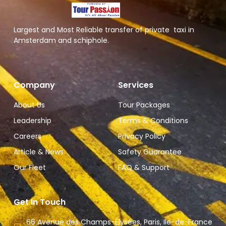
Largest and Most Reliable transfer of private taxi in
Amsterdam and schiphole.
Company
Services
About Us
Tour Packages
Leadership
Terms & Conditions
Careers
Privacy Policy
Article & News
Safety Guarantee
Our Fleet
FAQ & Support
Get In Touch
66 Avenue des Champs-Élysées, Paris, Ile-de-France