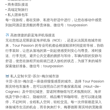
• 商务团队接送
• 高端定制旅行
• 私人团体包车
每一段旅程，都在安静、私密与舒适中进行，让您在移动中感受
到如同酒店套房般的尊贵体验。微信号：tourpassion
高效便捷的蔚蓝海岸机场接送
无论您抵达尼斯蔚蓝海岸机场（NCE），还是从法国其他城市前
来，Tour Passion 的专业司机都会根据航班时间提前等候，协助
行李装卸，让您从落地的第一刻起便感受到安心与尊贵。准时接
送、行李无忧、避开公共交通的拥挤与等待，车辆内部的安静与
舒适，使您在旅程开始前就已进入放松的状态，为接下来的城市
探索做好准备。微信号：tourpassion
私人定制卡涅-苏尔-梅尔城市游
卡涅-苏尔-梅尔是一座值得慢慢感受的城市。选择 Tour Passion
斯宾特包车服务，您可以按照自己的节奏探索高城（Haut-de-
Cagnes）及中世纪城堡、雷诺阿博物馆与艺术氛围街区、海岸
线及宁静小港口、隐秘街区、精品餐厅和咖啡馆。您可以随走随
停，不赶时间，全程私人空间，轻松交流。每一次停留都是深入
体验城市生活的机会，而非匆匆打卡。梅赛德斯·斯宾特的宽敞座