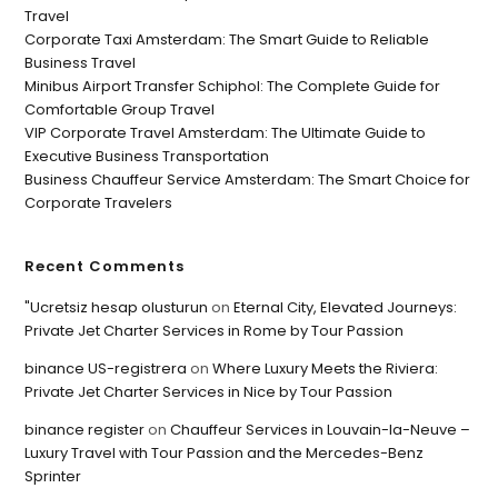
Travel
Corporate Taxi Amsterdam: The Smart Guide to Reliable
Business Travel
Minibus Airport Transfer Schiphol: The Complete Guide for
Comfortable Group Travel
VIP Corporate Travel Amsterdam: The Ultimate Guide to
Executive Business Transportation
Business Chauffeur Service Amsterdam: The Smart Choice for
Corporate Travelers
Recent Comments
"Ucretsiz hesap olusturun
on
Eternal City, Elevated Journeys:
Private Jet Charter Services in Rome by Tour Passion
binance US-registrera
on
Where Luxury Meets the Riviera:
Private Jet Charter Services in Nice by Tour Passion
binance register
on
Chauffeur Services in Louvain-la-Neuve –
Luxury Travel with Tour Passion and the Mercedes-Benz
Sprinter