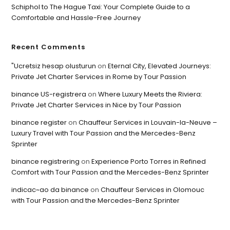
Schiphol to The Hague Taxi: Your Complete Guide to a
Comfortable and Hassle-Free Journey
Recent Comments
"Ucretsiz hesap olusturun
on
Eternal City, Elevated Journeys:
Private Jet Charter Services in Rome by Tour Passion
binance US-registrera
on
Where Luxury Meets the Riviera:
Private Jet Charter Services in Nice by Tour Passion
binance register
on
Chauffeur Services in Louvain-la-Neuve –
Luxury Travel with Tour Passion and the Mercedes-Benz
Sprinter
binance registrering
on
Experience Porto Torres in Refined
Comfort with Tour Passion and the Mercedes-Benz Sprinter
indicac~ao da binance
on
Chauffeur Services in Olomouc
with Tour Passion and the Mercedes-Benz Sprinter