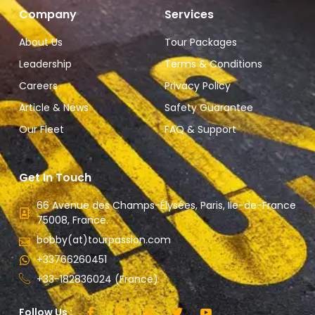
Company
Services
About Us
Tour Packages
Leadership
Terms & Conditions
Careers
Privacy Policy
Article & News
Safety Guarantee
Our Fleet
FAQ & Support
Get In Touch
66 Avenue des Champs-Élysées, Paris, Ile-de-France
75008, France.
bobby(at)tourpassion.com
+33766260451
+33-182836024 (France)
Follow Us :