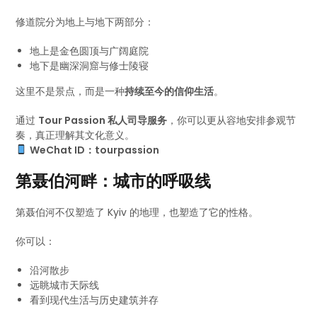
修道院分为地上与地下两部分：
地上是金色圆顶与广阔庭院
地下是幽深洞窟与修士陵寝
这里不是景点，而是一种
持续至今的信仰生活
。
通过
Tour Passion 私人司导服务
，你可以更从容地安排参观节
奏，真正理解其文化意义。
WeChat ID：tourpassion
第聂伯河畔：城市的呼吸线
第聂伯河不仅塑造了 Kyiv 的地理，也塑造了它的性格。
你可以：
沿河散步
远眺城市天际线
看到现代生活与历史建筑并存